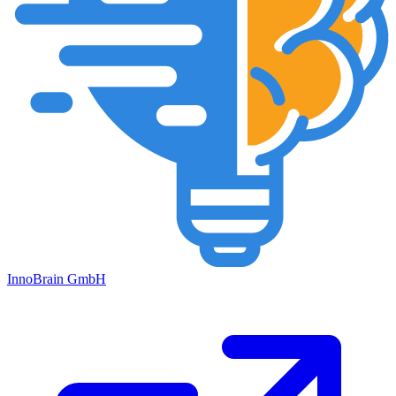
Inno
Brain
GmbH