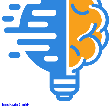
Inno
Brain
GmbH