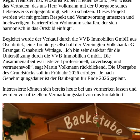
Region realisiert hat. Prokurist Robert Heiden betont: „Wir wissen
das Vertrauen, das uns Herr Volkmann mit der Übergabe seines
Lebenswerks entgegenbringt, sehr zu schätzen. Dieses Projekt
werden wir mit großem Respekt und Verantwortung umsetzen und
hochwertigen, barrierefreien Wohnraum schaffen, der sich
harmonisch in das Ortsbild einfügt“.
Begleitet wurde der Verkauf durch die VVB Immobilien GmbH aus
Osnabrück, eine Tochtergesellschaft der Vereinigten Volksbank eG
Bramgau Osnabrück Wittlage. „Ich bin sehr dankbar für die
Unterstützung durch die VVB Immobilien GmbH. Die
Zusammenarbeit war jederzeit professionell, zuverlässig und
vertrauensvoll“, sagt Martin Volkmann rückblickend. Die Übergabe
des Grundstücks soll im Frühjahr 2026 erfolgen. Je nach
Genehmigungsdauer ist der Baubeginn für Ende 2026 geplant.
Interessierte können sich bereits heute bei uns vormerken lassen und
werden vor offiziellem Vermarktungsstart von uns kontaktiert!