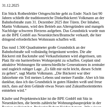
31.12.2025
Ein Stück Rothenfelder Ortsgeschichte geht zu Ende: Nach fast 90
Jahren schließt die traditionsreiche Dinkelbäckerei Volkmann an der
Bahnhofstraße zum 31. Dezember 2025 ihre Türen. Der Inhaber,
Martin Volkmann, wird den Betrieb aus Altersgründen und mangels
Nachfolge schweren Herzens aufgeben. Das Grundstück wurde nun
an die BPE GmbH aus Neuenkirchen/Bramsche verkauft, die hier
dringend erforderlichen Wohnraum schaffen will.
Das rund 1.500 Quadratmeter große Grundstück an der
Bahnhofstraße soll vollständig freigeräumt werden. Die alte
Bäckerei mit Backstube und Verkaufsräumen wird abgerissen, um
Platz für ein barrierefreies Wohnprojekt zu schaffen. Geplant sind
attraktive Wohnungen für unterschiedliche Generationen in zentraler
und zugleich ruhiger Lage. „Es fällt mir nicht leicht, diesen Schritt
zu gehen“, sagt Martin Volkmann. „Die Bäckerei war über
Jahrzehnte ein Teil meines Lebens und meiner Familie. Aber ich bin
dankbar, dass ich das Grundstück in guten Händen weiß und freue
mich, dass auf dem Gelände etwas Neues und Zukunftsorientiertes
entstehen wird.“
Käufer und Projektentwickler ist die BPE GmbH mit Sitz in
Neuenkirchen, die bereits zahlreiche Wohnungsbauprojekte in der